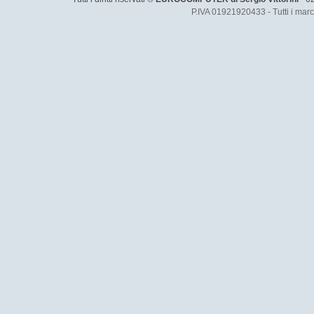
P.IVA 01921920433
- Tutti i mar