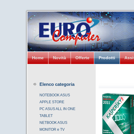
Home
Novità
Offerte
Prodotti
Assi
Elenco categoria
NOTEBOOK ASUS
APPLE STORE
PC ASUS ALL IN ONE
TABLET
NETBOOK ASUS
MONITOR e TV