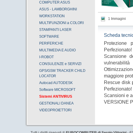
COMPUTER ASUS
ASUS - LAMBORGHINI
WORKSTATION
1 Immagini
MULTIFUNZIONI a COLORI
STAMPANTI LASER
Scheda tecni
SOFTWARE
Protezione 
PERIFERICHE
Perfezionato!
MULTIMEDIA E AUDIO
Scansione de
I-ROBOT
vulnerabilità
CONSULENZE e SERVIZI
Ottimizzazi
GPS/GSM TRACKER CHILD
maggiore pro
LOCATOR
Rescue disk p
Autocad AUTODESK
Perfezionato!
Software MICROSOFT
Scansioni e a
Sistemi ANTIVIRUS
VERSIONE PE
GESTIONALI DANEA
VIDEOPROIETTORI
Tutti i diritti riservati ®
EUROCOMPUTER di Sergio Vittorini
- 6