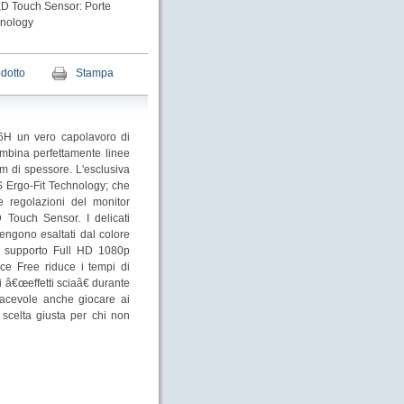
LED Touch Sensor: Porte
cnology
odotto
Stampa
36H un vero capolavoro di
ombina perfettamente linee
mm di spessore. L'esclusiva
 Ergo-Fit Technology; che
e regolazioni del monitor
 Touch Sensor. I delicati
engono esaltati dal colore
al supporto Full HD 1080p
ce Free riduce i tempi di
i â€œeffetti sciaâ€ durante
iacevole anche giocare ai
scelta giusta per chi non