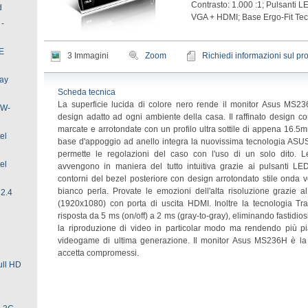
Contrasto: 1.000 :1; Pulsanti 
d
VGA + HDMI; Base Ergo-Fit Te
 -
E
3 Immagini
Zoom
Richiedi informazioni sul pr
lay
Scheda tecnica
La superficie lucida di colore nero rende il monitor Asus MS2
JW-
design adatto ad ogni ambiente della casa. Il raffinato design c
marcate e arrotondate con un profilo ultra sottile di appena 16.5
el
base d'appoggio ad anello integra la nuovissima tecnologia ASUS
permette le regolazioni del caso con l'uso di un solo dito. L
el
avvengono in maniera del tutto intuitiva grazie ai pulsanti LED
contorni del bezel posteriore con design arrotondato stile onda v
bianco perla. Provate le emozioni dell'alta risoluzione grazie 
2.4
(1920x1080) con porta di uscita HDMI. Inoltre la tecnologia Tra
risposta da 5 ms (on/off) a 2 ms (gray-to-gray), eliminando fastidios
la riproduzione di video in particolar modo ma rendendo più p
videogame di ultima generazione. Il monitor Asus MS236H è la 
accetta compromessi.
ull HD