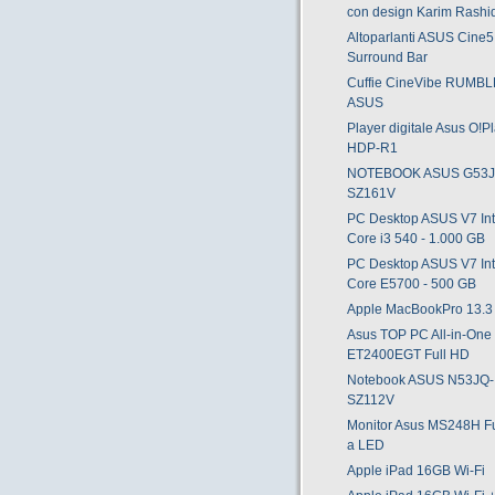
con design Karim Rashi
Altoparlanti ASUS Cine5
Surround Bar
Cuffie CineVibe RUMBL
ASUS
Player digitale Asus O!P
HDP-R1
NOTEBOOK ASUS G53
SZ161V
PC Desktop ASUS V7 Int
Core i3 540 - 1.000 GB
PC Desktop ASUS V7 Int
Core E5700 - 500 GB
Apple MacBookPro 13.3 
Asus TOP PC All-in-One
ET2400EGT Full HD
Notebook ASUS N53JQ-
SZ112V
Monitor Asus MS248H F
a LED
Apple iPad 16GB Wi-Fi