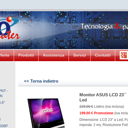
ferte
Prodotti
Assistenza
Servizi
Contatti
<< Torna indietro
NT -
Monitor ASUS LCD 23``
EN
Led
,6"
229.00 €
Listino (iva inclusa)
199.00 € Promozione
(iva incl
d
Dimensione: LCD 23" a Led; Fo
risposta: 2 ms; Risoluzione Ful
1008P