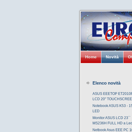
Home
Novità
Of
Elenco novità
ASUS EEETOP ET2010P
LCD 20" TOUCHSCRE
Notebook ASUS K53 - 15
LED
Monitor ASUS LCD 23``
MS236H FULL HD a Le
Netbook Asus EEE PC 