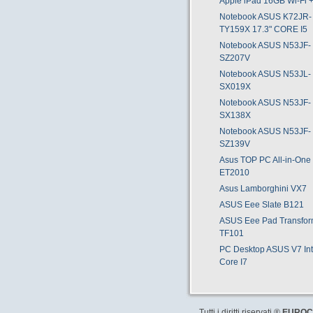
Apple iPad 16GB Wi-Fi 
Notebook ASUS K72JR-
TY159X 17.3" CORE I5
Notebook ASUS N53JF-
SZ207V
Notebook ASUS N53JL-
SX019X
Notebook ASUS N53JF-
SX138X
Notebook ASUS N53JF-
SZ139V
Asus TOP PC All-in-One
ET2010
Asus Lamborghini VX7
ASUS Eee Slate B121
ASUS Eee Pad Transfor
TF101
PC Desktop ASUS V7 Int
Core I7
Tutti i diritti riservati ®
EUROCO