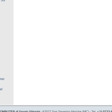
+ 3G
mer
el
MPUTER di Sergio Vittorini
- 62027 San Severino Marche (MC) - Tel.
+39
0733.